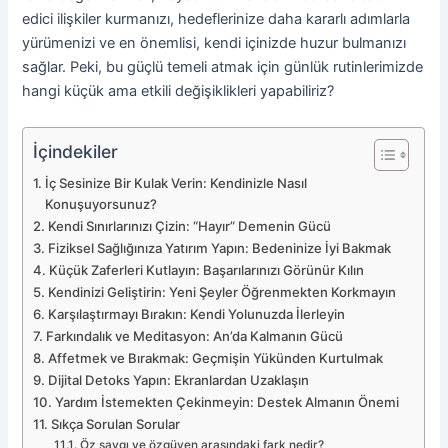
edici ilişkiler kurmanızı, hedeflerinize daha kararlı adımlarla
yürümenizi ve en önemlisi, kendi içinizde huzur bulmanızı
sağlar. Peki, bu güçlü temeli atmak için günlük rutinlerimizde
hangi küçük ama etkili değişiklikleri yapabiliriz?
İçindekiler
İç Sesinize Bir Kulak Verin: Kendinizle Nasıl
Konuşuyorsunuz?
Kendi Sınırlarınızı Çizin: “Hayır” Demenin Gücü
Fiziksel Sağlığınıza Yatırım Yapın: Bedeninize İyi Bakmak
Küçük Zaferleri Kutlayın: Başarılarınızı Görünür Kılın
Kendinizi Geliştirin: Yeni Şeyler Öğrenmekten Korkmayın
Karşılaştırmayı Bırakın: Kendi Yolunuzda İlerleyin
Farkındalık ve Meditasyon: An’da Kalmanın Gücü
Affetmek ve Bırakmak: Geçmişin Yükünden Kurtulmak
Dijital Detoks Yapın: Ekranlardan Uzaklaşın
Yardım İstemekten Çekinmeyin: Destek Almanın Önemi
Sıkça Sorulan Sorular
Öz saygı ve özgüven arasındaki fark nedir?