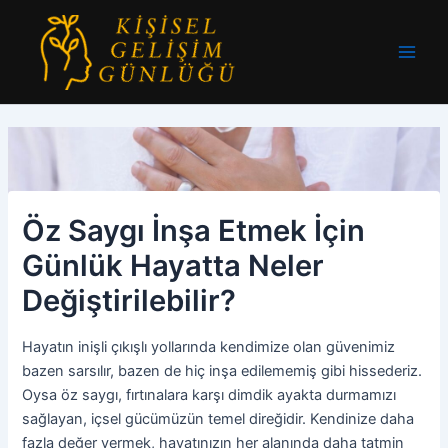
İçeriğe
atla
Main
Men
Öz Saygı İnşa Etmek İçin
Günlük Hayatta Neler
Değiştirilebilir?
Hayatın inişli çıkışlı yollarında kendimize olan güvenimiz
bazen sarsılır, bazen de hiç inşa edilememiş gibi hissederiz.
Oysa öz saygı, fırtınalara karşı dimdik ayakta durmamızı
sağlayan, içsel gücümüzün temel direğidir. Kendinize daha
fazla değer vermek, hayatınızın her alanında daha tatmin