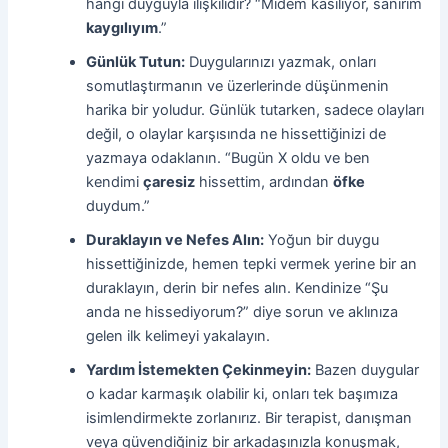
hangi duyguyla ilişkilidir? “Midem kasılıyor, sanırım
kaygılıyım
.”
Günlük Tutun:
Duygularınızı yazmak, onları
somutlaştırmanın ve üzerlerinde düşünmenin
harika bir yoludur. Günlük tutarken, sadece olayları
değil, o olaylar karşısında ne hissettiğinizi de
yazmaya odaklanın. “Bugün X oldu ve ben
kendimi
çaresiz
hissettim, ardından
öfke
duydum.”
Duraklayın ve Nefes Alın:
Yoğun bir duygu
hissettiğinizde, hemen tepki vermek yerine bir an
duraklayın, derin bir nefes alın. Kendinize “Şu
anda ne hissediyorum?” diye sorun ve aklınıza
gelen ilk kelimeyi yakalayın.
Yardım İstemekten Çekinmeyin:
Bazen duygular
o kadar karmaşık olabilir ki, onları tek başımıza
isimlendirmekte zorlanırız. Bir terapist, danışman
veya güvendiğiniz bir arkadaşınızla konuşmak,