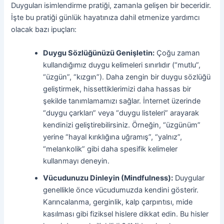
Duyguları isimlendirme pratiği, zamanla gelişen bir beceridir.
İşte bu pratiği günlük hayatınıza dahil etmenize yardımcı
olacak bazı ipuçları:
Duygu Sözlüğünüzü Genişletin:
Çoğu zaman
kullandığımız duygu kelimeleri sınırlıdır (“mutlu”,
“üzgün”, “kızgın”). Daha zengin bir duygu sözlüğü
geliştirmek, hissettiklerimizi daha hassas bir
şekilde tanımlamamızı sağlar. İnternet üzerinde
“duygu çarkları” veya “duygu listeleri” arayarak
kendinizi geliştirebilirsiniz. Örneğin, “üzgünüm”
yerine “hayal kırıklığına uğramış”, “yalnız”,
“melankolik” gibi daha spesifik kelimeler
kullanmayı deneyin.
Vücudunuzu Dinleyin (Mindfulness):
Duygular
genellikle önce vücudumuzda kendini gösterir.
Karıncalanma, gerginlik, kalp çarpıntısı, mide
kasılması gibi fiziksel hislere dikkat edin. Bu hisler