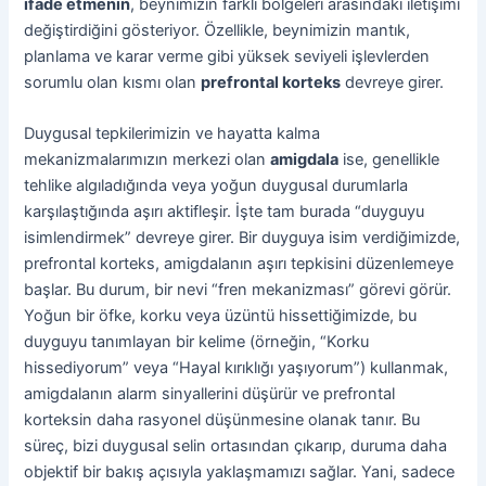
ifade etmenin
, beynimizin farklı bölgeleri arasındaki iletişimi
değiştirdiğini gösteriyor. Özellikle, beynimizin mantık,
planlama ve karar verme gibi yüksek seviyeli işlevlerden
sorumlu olan kısmı olan
prefrontal korteks
devreye girer.
Duygusal tepkilerimizin ve hayatta kalma
mekanizmalarımızın merkezi olan
amigdala
ise, genellikle
tehlike algıladığında veya yoğun duygusal durumlarla
karşılaştığında aşırı aktifleşir. İşte tam burada “duyguyu
isimlendirmek” devreye girer. Bir duyguya isim verdiğimizde,
prefrontal korteks, amigdalanın aşırı tepkisini düzenlemeye
başlar. Bu durum, bir nevi “fren mekanizması” görevi görür.
Yoğun bir öfke, korku veya üzüntü hissettiğimizde, bu
duyguyu tanımlayan bir kelime (örneğin, “Korku
hissediyorum” veya “Hayal kırıklığı yaşıyorum”) kullanmak,
amigdalanın alarm sinyallerini düşürür ve prefrontal
korteksin daha rasyonel düşünmesine olanak tanır. Bu
süreç, bizi duygusal selin ortasından çıkarıp, duruma daha
objektif bir bakış açısıyla yaklaşmamızı sağlar. Yani, sadece