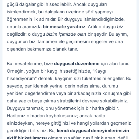
güçlü dalgalar gibi hissedilebilir. Ancak duyguları
isimlendirmek, bu dalgaların üzerinde sörf yapmayı
öğrenmenin ilk adımıdır. Bir duyguyu isimlendirdiğimizde,
onunla aramızda
bir mesafe yaratırız
. Artık o duygu
biz
değilizdir; o duygu
bizim içimizde olan
bir şeydir. Bu ayrım,
duygunun bizi tamamen ele geçirmesini engeller ve ona
dışarıdan bakmamıza olanak tanır.
Bu mesafelenme, bize
duygusal düzenleme
için alan tanır.
Örneğin, yoğun bir kaygı hissettiğinizde, “Kaygı
hissediyorum” demek, kaygının sizi tüketmesini engeller. Bu
sayede, paniklemek yerine, derin nefes alma, durumu
yeniden değerlendirme veya bir arkadaşınızla konuşma gibi
daha yapıcı başa çıkma stratejilerini devreye sokabilirsiniz.
Duyguyu tanımak, onu yönetmek için bir harita gibidir.
Haritanız olmadan kaybolursunuz; ancak harita
elinizdeyken, nereye gittiğinizi ve hangi yollardan geçmeniz
gerektiğini bilirsiniz. Bu,
kendi duygusal deneyimlerimizin
aktif bir katılımcısı
olmamızı sağlar, pasif bir kurbanı değil.